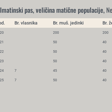
lmatinski pas, veličina matične populacije,
N
od.
Br. vlasnika
Br. muš. jedinki
Br. ž
20
200
200
21
50
40
22
50
40
23
50
40
24
7
45
40
25
7
50
40