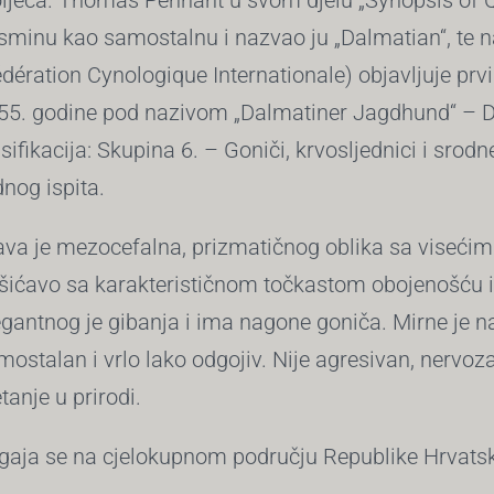
oljeća. Thomas Pennant u svom djelu „Synopsis of Q
sminu kao samostalnu i nazvao ju „Dalmatian“, te n
édération Cynologique Internationale) objavljuje pr
55. godine pod nazivom „Dalmatiner Jagdhund“ – Da
asifikacija: Skupina 6. – Goniči, krvosljednici i sro
dnog ispita.
ava je mezocefalna, prizmatičnog oblika sa visećim
šićavo sa karakterističnom točkastom obojenošću 
egantnog je gibanja i ima nagone goniča. Mirne je nar
mostalan i vrlo lako odgojiv. Nije agresivan, nervozan
tanje u prirodi.
gaja se na cjelokupnom području Republike Hrvats