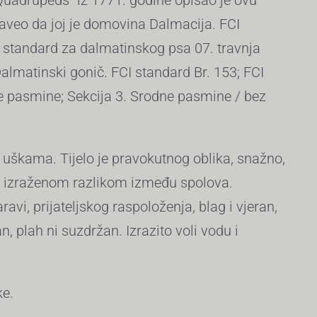
uadrupeds“ iz 1771. godine opisao je ovu
aveo da joj je domovina Dalmacija. FCI
vi standard za dalmatinskog psa 07. travnja
lmatinski gonič. FCI standard Br. 153; FCI
dne pasmine; Sekcija 3. Srodne pasmine / bez
 uškama. Tijelo je pravokutnog oblika, snažno,
i izraženom razlikom između spolova.
avi, prijateljskog raspoloženja, blag i vjeran,
, plah ni suzdržan. Izrazito voli vodu i
ke.