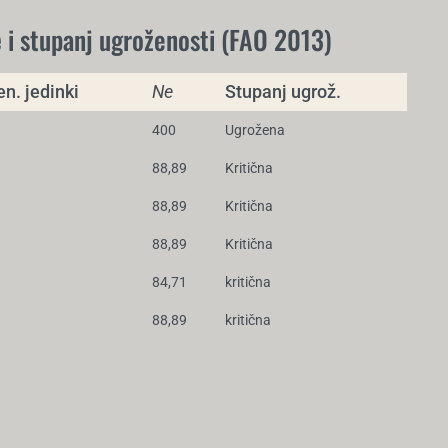
e
i stupanj ugroženosti (FAO 2013)
en. jedinki
Ne
Stupanj ugrož.
400
Ugrožena
88,89
Kritična
88,89
Kritična
88,89
Kritična
84,71
kritična
88,89
kritična