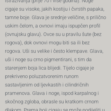
istraživanja (prije 70 i više godina). Noge
cigaje su visoke, jakih kostiju i čvrstih papaka,
tamne boje. Glava je srednje veličine, s prilično
uskim čelom, a ovnovi imaju ispupčen profil
(ovnujsku glavu). Ovce su u pravilu šute (bez
rogova), dok ovnovi mogu biti sa ili bez
rogova. Uši su velike i često klempave. Glava,
uši i noge su crno pigmentirani, s tim da
starenjem boja lica blijedi. Tijelo cigaje je
prekriveno poluzatvorenim runom
sastavljenim od ljevkastih i cilindričnih
pramenova. Glava i noge, ispod karpalnog i
skočnog zgloba, obrasle su kratkom crnom
dlakom. Prema boji cigaju se može podijeliti u