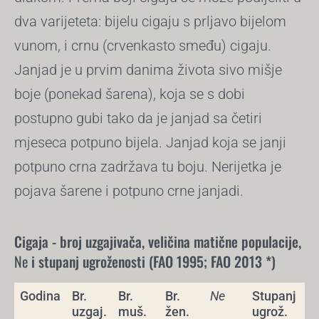
dva varijeteta: bijelu cigaju s prljavo bijelom
vunom, i crnu (crvenkasto smeđu) cigaju.
Janjad je u prvim danima života sivo mišje
boje (ponekad šarena), koja se s dobi
postupno gubi tako da je janjad sa četiri
mjeseca potpuno bijela. Janjad koja se janji
potpuno crna zadržava tu boju. Nerijetka je
pojava šarene i potpuno crne janjadi.
Cigaja - broj uzgajivača, veličina matične populacije,
Ne
i stupanj ugroženosti (FAO 1995; FAO 2013 *)
Godina
Br.
Br.
Br.
Ne
Stupanj
uzgaj.
muš.
žen.
ugrož.